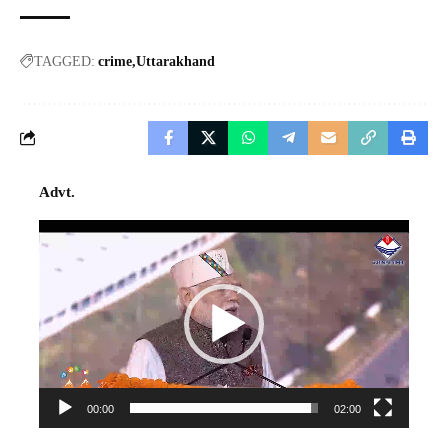
TAGGED:
crime
Uttarakhand
Advt.
Video
Player
00:00
02:00