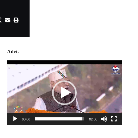
Advt.
Video
Player
00:00
02:00