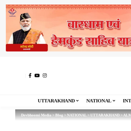
UTTARAKHAND
NATIONAL
IN
Devbhoomi Media
>
Blog
>
NATIONAL
>
UTTARAKHAND
>
AL