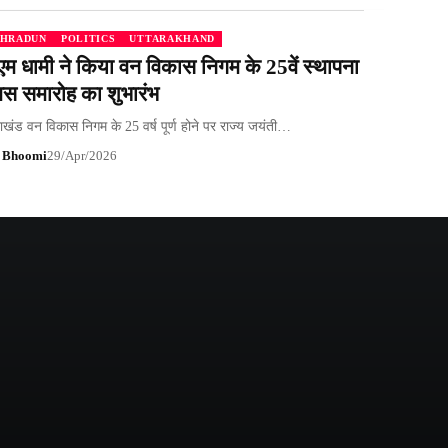
HRADUN
POLITICS
UTTARAKHAND
एम धामी ने किया वन विकास निगम के 25वें स्थापना
वस समारोह का शुभारंभ
राखंड वन विकास निगम के 25 वर्ष पूर्ण होने पर राज्य जयंती…
 Bhoomi
29/Apr/2026