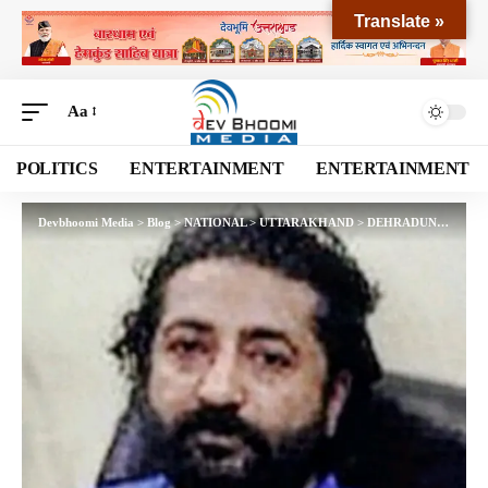
Translate »
Aa
POLITICS
ENTERTAINMENT
ENTERTAINMENT
Devbhoomi Media
>
Blog
>
NATIONAL
>
UTTARAKHAND
>
DEHRADUN
>
गैंगस्टर 