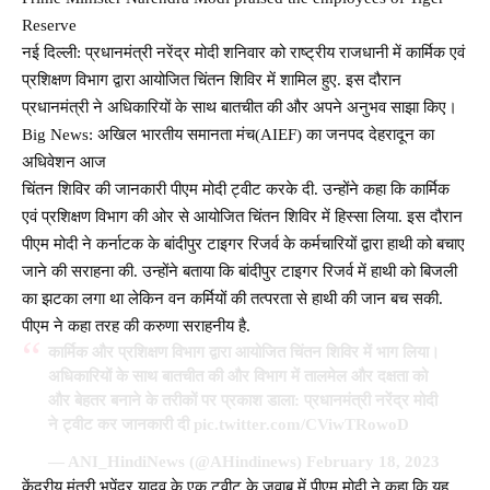
Reserve
नई दिल्ली: प्रधानमंत्री नरेंद्र मोदी शनिवार को राष्ट्रीय राजधानी में कार्मिक एवं
प्रशिक्षण विभाग द्वारा आयोजित चिंतन शिविर में शामिल हुए. इस दौरान
प्रधानमंत्री ने अधिकारियों के साथ बातचीत की और अपने अनुभव साझा किए।
Big News: अखिल भारतीय समानता मंच(AIEF) का जनपद देहरादून का
अधिवेशन आज
चिंतन शिविर की जानकारी पीएम मोदी ट्वीट करके दी. उन्होंने कहा कि कार्मिक
एवं प्रशिक्षण विभाग की ओर से आयोजित चिंतन शिविर में हिस्सा लिया. इस दौरान
पीएम मोदी ने कर्नाटक के बांदीपुर टाइगर रिजर्व के कर्मचारियों द्वारा हाथी को बचाए
जाने की सराहना की. उन्होंने बताया कि बांदीपुर टाइगर रिजर्व में हाथी को बिजली
का झटका लगा था लेकिन वन कर्मियों की तत्परता से हाथी की जान बच सकी.
पीएम ने कहा तरह की करुणा सराहनीय है.
कार्मिक और प्रशिक्षण विभाग द्वारा आयोजित चिंतन शिविर में भाग लिया।
अधिकारियों के साथ बातचीत की और विभाग में तालमेल और दक्षता को
और बेहतर बनाने के तरीकों पर प्रकाश डाला: प्रधानमंत्री नरेंद्र मोदी
ने ट्वीट कर जानकारी दी
pic.twitter.com/CViwTRowoD
— ANI_HindiNews (@AHindinews)
February 18, 2023
केंद्रीय मंत्री भूपेंद्र यादव के एक ट्वीट के जवाब में पीएम मोदी ने कहा कि यह