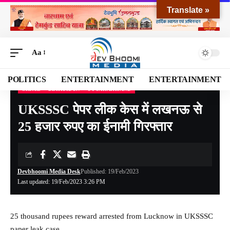
Translate »
Aa
POLITICS
ENTERTAINMENT
ENTERTAINMENT
CRIME
DEHRADUN
UTTARAKHAND
Devbhoomi Media
>
Blog
>
NATIONAL
>
UTTARAKHAND
>
DEHRADUN
>
UKSSSC 
UKSSSC पेपर लीक केस में लखनऊ से
25 हजार रुपए का ईनामी गिरफ्तार
Devbhoomi Media Desk
Published: 19/Feb/2023
Last updated: 19/Feb/2023 3:26 PM
25 thousand rupees reward arrested from Lucknow in UKSSSC
paper leak case