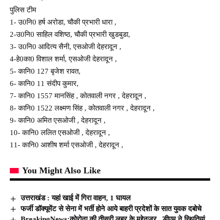
पुलिस टीम
1- उ0नि0 हर्ष अरोडा, चौकी प्रभारी धारा ,
2-उ0नि0 साहिल वशिष्ठ, चौकी प्रभारी खुडबुडा,
3- उ0नि0 आदित्य सैनी, एसओजी देहरादून ,
4-हे0का0 विशाल शर्मा, एसओजी देहरादून ,
5- कानि0 127 बृजेश रावत,
6- कानि0 11 संदीप कुमार,
7- कानि0 1557 मानसिंह , कोतवाली नगर , देहरादून ,
8- कानि0 1522 लक्ष्मण सिंह , कोतवाली नगर , देहरादून ,
9- कानि0 अमित एसओजी , देहरादून ,
10- कानि0 ललित एसओजी , देहरादून ,
11- कानि0 आशीष शर्मा एसओजी , देहरादून ,
You Might Also Like
उत्तराखंड : यहां खाई में गिरा वाहन, 1 घायल
फर्जी डॉक्यूमेंट से सेना में भर्ती होने आये बाहरी प्रदेशों के सात युवक दबोचे
BreakingNews:कोरोना की तीसरी लहर के मद्देनजर , डीएम ने स्थितियां