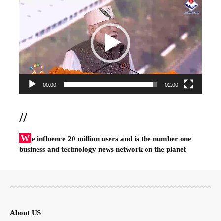
Player
00:00
02:00
//
W
e influence 20 million users and is the number one
business and technology news network on the planet
About US