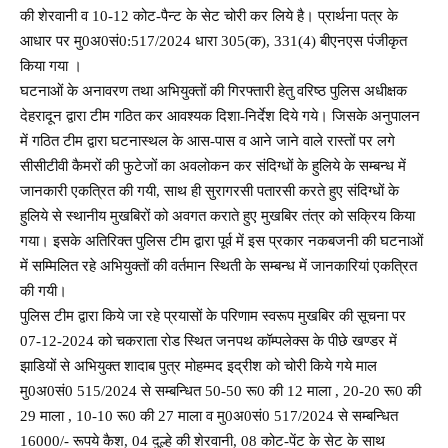
की शेरवानी व 10-12 कोट-पैन्ट के सेट चोरी कर लिये है। प्रार्थना पत्र के
आधार पर मु0अ0सं0:517/2024 धारा 305(क), 331(4) बीएनएस पंजीकृत
किया गया ।
घटनाओं के अनावरण तथा अभियुक्तों की गिरफ्तारी हेतु वरिष्ठ पुलिस अधीक्षक
देहरादून द्वारा टीम गठित कर आवश्यक दिशा-निर्देश दिये गये। जिसके अनुपालन
में गठित टीम द्वारा घटनास्थल के आस-पास व आने जाने वाले रास्तों पर लगे
सीसीटीवी कैमरों की फुटेजों का अवलोकन कर संदिग्धों के हुलिये के सम्बन्ध में
जानकारी एकत्रित की गयी, साथ ही सुरागरसी पतारसी करते हुए संदिग्धों के
हुलिये से स्थानीय मुखबिरों को अवगत कराते हुए मुखबिर तंत्र को सक्रिय किया
गया। इसके अतिरिक्त पुलिस टीम द्वारा पूर्व में इस प्रकार नकबजनी की घटनाओं
में सम्मिलित रहे अभियुक्तों की वर्तमान स्थिती के सम्बन्ध में जानकारियां एकत्रित
की गयी।
पुलिस टीम द्वारा किये जा रहे प्रयासों के परिणाम स्वरूप मुखबिर की सूचना पर
07-12-2024 को चकराता रोड स्थित जनपथ कॉम्पलेक्स के पीछे खण्डर में
झाडियों से अभियुक्त शादाब पुत्र मोहम्मद इद्रीश को चोरी किये गये माल
मु0अ0सं0 515/2024 से सम्बन्धित 50-50 रू0 की 12 माला , 20-20 रू0 की
29 माला , 10-10 रू0 की 27 माला व मु0अ0सं0 517/2024 से सम्बन्धित
16000/- रूपये कैश, 04 दुल्हे की शेरवानी, 08 कोट-पेंट के सेट के साथ