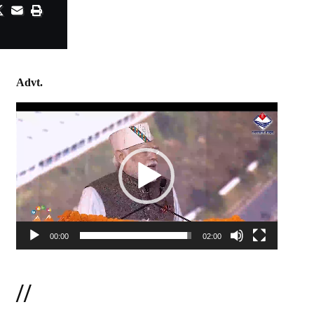
Advt.
Video
Player
00:00
02:00
//