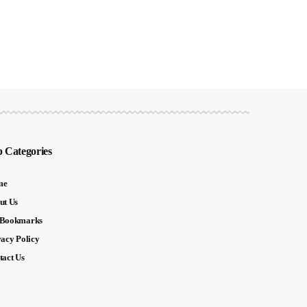
 Categories
me
ut Us
Bookmarks
vacy Policy
tact Us