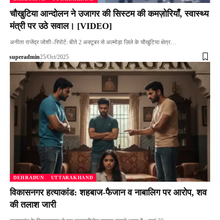
चौखुटिया आन्दोलन ने उजागर की सिस्टम की कमज़ोरियाँ, स्वास्थ्य
मंत्री पर उठे सवाल। [VIDEO]
अनीता राजेंद्र जोशी:-रिपोर्ट: बीते 2 अक्टूबर से अल्मोड़ा ज़िले के चौखुटिया क्षेत्र…
superadmin
25/Oct/2025
DEHRADUN
UTTARAKHAND
विकासनगर हत्याकांड: शहबाज-फैजान व नाबालिग पर आरोप, शव
की तलाश जारी