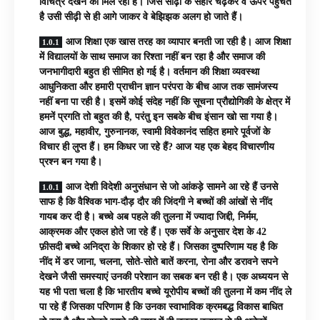
विचित्र देखने को मिल रही है। जिस सीढ़ी के सहारे चढ़कर वे ऊपर पहुंचते
है उसी सीढ़ी से ही आगे जाकर वे बेझिझक अलग हो जाते हैं।
आज शिक्षा एक खास तरह का व्यापार बनती जा रही है। आज शिक्षा
में विद्यालयों के साथ समाज का रिश्ता नहीं बन रहा है और समाज की
जनभागीदारी बहुत ही सीमित हो गई है। वर्तमान की शिक्षा व्यवस्था
आधुनिकता और हमारी प्राचीन ज्ञान परंपरा के बीच आज तक सामंजस्य
नहीं बना पा रही है। इसमें कोई संदेह नहीं कि सूचना प्रौद्योगिकी के क्षेत्र में
हमनें प्रगति तो बहुत की है, परंतु इन सबके बीच इंसान खो सा गया है।
आज बुद्ध, महावीर, गुरुनानक, स्वामी विवेकानंद सहित हमारे पूर्वजों के
विचार ही लुप्त हैं। हम किधर जा रहे हैं? आज यह एक बेहद विचारणीय
प्रश्न बन गया है।
आज देशी विदेशी अनुसंधान से जो आंकड़े सामने आ रहे हैं उनसे
साफ है कि वैश्विक भाग-दौड़ दौर की जिंदगी ने बच्चों की आंखों से नींद
गायब कर दी है। बच्चे अब पहले की तुलना में ज्यादा जिद्दी, निर्मम,
आक्रमक और एकल होते जा रहे हैं। एक सर्वे के अनुसार देश के 42
फ़ीसदी बच्चे अनिद्रा के शिकार हो रहे हैं। जिसका दुष्परिणाम यह है कि
नींद में डर जाना, चलना, सोते-सोते बातें करना, रोना और डरावने सपने
देखने जैसी समस्याएं उनकी परेशान का सबक बन रही है। एक अध्ययन से
यह भी पता चला है कि भारतीय बच्चे यूरोपीय बच्चों की तुलना में कम नींद ले
पा रहे हैं जिसका परिणाम है कि उनका स्वाभाविक क्रमबद्ध विकास बाधित