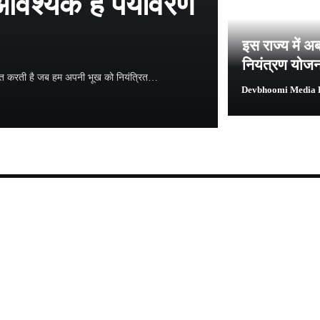
आवश्यक है पर्यावरण
इस राज्य में अ
नियंत्रण योज
ुफ्त करती है जब हम अपनी भूख को नियंत्रित…
Devbhoomi Media 
Devbhoomi Media D