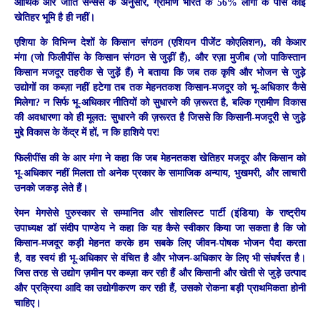
आर्थिक और जाति सेन्सस के अनुसार, ग्रामीण भारत के 56% लोगों के पास कोई
खेतिहर भूमि है ही नहीं।
एशिया के विभिन्न देशों के किसान संगठन (एशियन पीजेंट कोएलिशन), की केआर
मंगा (जो फिलीपींस के किसान संगठन से जुड़ीं हैं), और रज़ा मुजीब (जो पाकिस्तान
किसान मजदूर तहरीक से जुड़ें हैं) ने बताया कि जब तक कृषि और भोजन से जुड़े
उद्योगों का कब्ज़ा नहीं हटेगा तब तक मेहनतकश किसान-मजदूर को भू-अधिकार कैसे
मिलेगा? न सिर्फ भू-अधिकार नीतियों को सुधारने की ज़रूरत है, बल्कि ग्रामीण विकास
की अवधारणा को ही मूलत: सुधारने की ज़रूरत है जिससे कि किसानी-मजदूरी से जुड़े
मुद्दे विकास के केंद्र में हों, न कि हाशिये पर!
फिलीपींस की के आर मंगा ने कहा कि जब मेहनतकश खेतिहर मजदूर और किसान को
भू-अधिकार नहीं मिलता तो अनेक प्रकार के सामाजिक अन्याय, भुखमरी, और लाचारी
उनको जकड़ लेते हैं।
रेमन मेगसेसे पुरुस्कार से सम्मानित और सोशलिस्ट पार्टी (इंडिया) के राष्ट्रीय
उपाध्यक्ष डॉ संदीप पाण्डेय ने कहा कि यह कैसे स्वीकार किया जा सकता है कि जो
किसान-मजदूर कड़ी मेहनत करके हम सबके लिए जीवन-पोषक भोजन पैदा करता
है, वह स्वयं ही भू-अधिकार से वंचित है और भोजन-अधिकार के लिए भी संघर्षरत है।
जिस तरह से उद्योग ज़मीन पर कब्ज़ा कर रही हैं और किसानी और खेती से जुड़े उत्पाद
और प्रक्रिया आदि का उद्योगीकरण कर रही हैं, उसको रोकना बड़ी प्राथमिकता होनी
चाहिए।