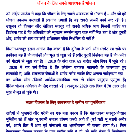
जीवन के लिए सबसे आवश्यक है भोजन
डॉ. संदीप पाण्डेय ने कहा कि जीवन के लिए सबसे आवश्यक तो भोजन है – और जो हमें
भोजन उपलब्ध करवाती है (अनाज उगाती है) वह सबसे ज़रूरी कार्य कर रही है।
उसूलन तो किसान और खेतिहर मजदूर को सबसे अधिक आय मिलनी चाहिए पर
विडंबना यह है कि अधिकाँश को न्यूनतम समर्थन मूल्य तक नहीं मिल रहा है और दूसरी
ओर, अमीर की आय पर कोई अधिकतम सीमा निर्धारित ही नहीं है।
किसान-मजदूर इतना अनाज पैदा करता है कि दुनिया के सभी लोग भरपेट खा सकें पर
हकीकत यह है कि करोड़ों लोग भूख से जूझ रहे हैं (और दूसरी विडंबना यह है कि अमीर
वर्ग मोटापे से जूझ रहा है)। 2019 के अंत तक, 69 करोड़ लोग विश्व में भूखे रहे।
2020 में यह सर्व-विदित है कि कोरोना वायरस महामारी के कारणवश हुए
तालाबंदी में, अति-आवश्यक सेवाओं में अमीर-गरीब सबके लिए अनाज सर्वप्रथम रहा –
पर अनेक लोग (जिनमें आर्थिक-सामाजिक रूप से वंचित समुदाय प्रमुख हैं)
दैनिक भोजन अधिकार के लिए तरसते रहे। अक्टूबर 2020 तक विश्व में 70 लाख लोग
भूख से मृत हो चुके थे।
सतत विकास के लिए
आवश्यक है
ज़मीन का पुनर्वितरण
सदियों से भुखमरी और गरीबी का एक बड़ा कारण है कि मेहनतकश मजदूर-किसान
भूमिहीन रहे हैं और भू-स्वामी उनका शोषण करते आये हैं (एवं यही भू-स्वामी अमीर
वर्ग, अपने हित में आय एवं संसाधनों का ध्रुवीकरण भी करता आया है)। जिन
मेहनतकश किसान-मजदूर के पास ज़मीन यदि हैं भी, तो कृषि क्षेत्र में निजीकरण