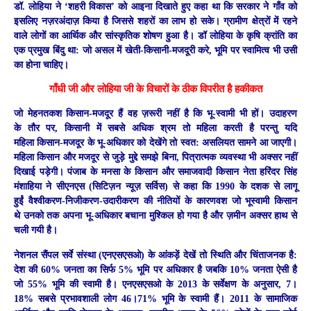
डॉ. लोहिया ने ‘शहरी विकास’ को आइना दिखाते हुए कहा था कि सरकार ने गाँव को
इसलिए नज़रअंदाज़ किया है जिससे शहरों का लाभ हो सके। ग्रामीण क्षेत्रों में रहने
वाले लोगों का आर्थिक और सांस्कृतिक शोषण हुआ है। डॉ लोहिया के कृषि क्रांति का
एक प्रमुख बिंदु था: जो असल में खेती-किसानी-मजदूरी करे, भूमि पर स्वामित्व भी उसी
का होना चाहिए।
गाँधी जी और लोहिया जी के विचारों के ठीक विपरीत है हकीकत
जो मेहनतकश किसान-मजदूर हैं वह ज़रूरी नहीं है कि भू-स्वामी भी हों। उदाहरण
के तौर पर, किसानी में सबसे अधिक श्रम तो महिला करती है परन्तु यदि
महिला किसान-मजदूर के भू-अधिकार को देखेंगे तो स्वत: असलियत सामने आ जाएगी।
महिला किसान और मजदूर से जुड़े मुद्दे समझे बिना, पित्रात्मक व्यवस्था भी अक्सर नहीं
दिखाई पड़ेगी। पंजाब के मनसा के किसान और समाजवादी किसान नेता हरिंदर सिंह
मंशाहिया ने सीएनएस (सिटिज़न न्यूज़ सर्विस) से कहा कि 1990 के दशक से लागू
हुईं वैश्वीकरण-निजीकरण-उदारीकरण की नीतियों के कारणवश जो भूस्वामी किसान
थे उनको तक अपना भू-अधिकार बचाना मुश्किल हो गया है और ज़मीन अक्सर हाथ से
चली गयी है।
नेशनल सैंपल सर्वे संस्था (एनएसएसओ) के आंकड़ें देखें तो स्थिति और चिंताजनक है:
देश की 60% जनता का सिर्फ 5% भूमि पर अधिकार है जबकि 10% जनता ऐसी है
जो 55% भूमि की स्वामी है। एनएसएसओ के 2013 के सर्वेक्षण के अनुसार, 7।
18% सबसे प्रभावशाली लोग 46।71% भूमि के स्वामी हैं। 2011 के सामाजिक