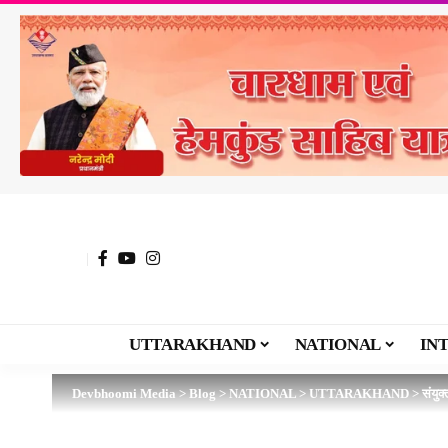
UTTARAKHAND
NATIONAL
IN
Devbhoomi Media
>
Blog
>
NATIONAL
>
UTTARAKHAND
>
संयुक