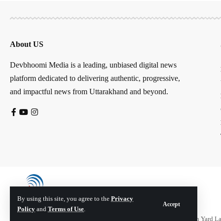
About US
Devbhoomi Media is a leading, unbiased digital news
platform dedicated to delivering authentic, progressive,
and impactful news from Uttarakhand and beyond.
By using this site, you agree to the
Privacy
Accept
Policy
and
Terms of Use
.
© Devbhoomi Media. All Rights Reserved. | Developed By:
Tech Yard L