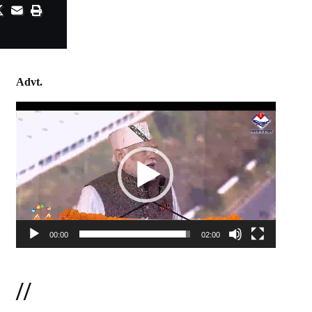
Advt.
Video
Player
00:00
02:00
//