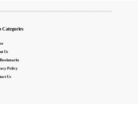
 Categories
me
ut Us
Bookmarks
vacy Policy
tact Us