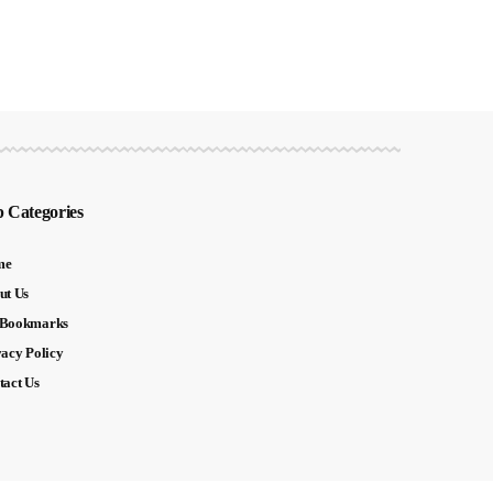
 Categories
me
ut Us
Bookmarks
vacy Policy
tact Us