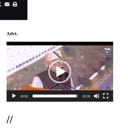
Advt.
Video
Player
00:00
02:00
//