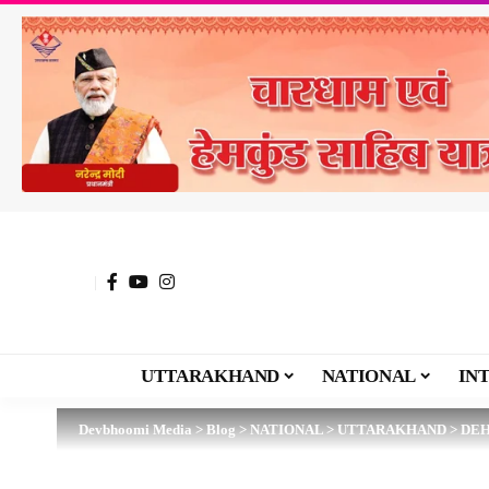
UTTARAKHAND
NATIONAL
IN
Devbhoomi Media
>
Blog
>
NATIONAL
>
UTTARAKHAND
>
DE