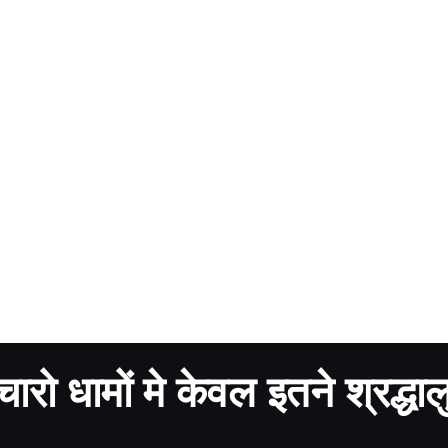
धामों मे केवल इतने श्रद्धाल