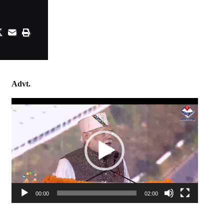
Advt.
Video
Player
00:00
02:00