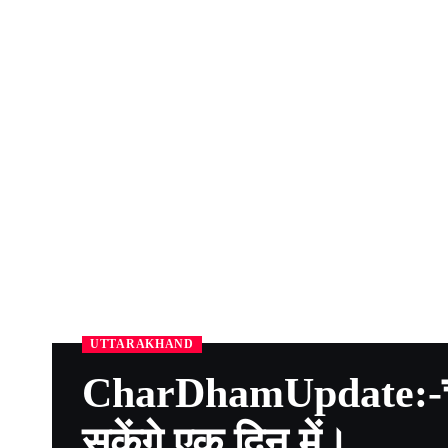
UTTARAKHAND
CharDhamUpdate:-चारो 
सकेंगे एक दिन में।