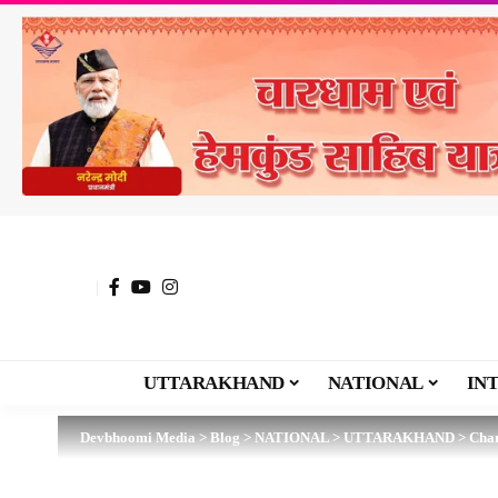
UTTARAKHAND
NATIONAL
IN
Devbhoomi Media
>
Blog
>
NATIONAL
>
UTTARAKHAND
>
CharD