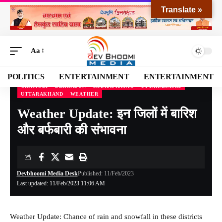
Translate »
Aa
POLITICS
ENTERTAINMENT
ENTERTAINMENT
CHAMOLI
DEHRADUN
RUDRAPRAYAG
UTTARAKASHI
UTTARAKHAND
WEATHER
Devbhoomi Media
>
Blog
>
NATIONAL
>
UTTARAKHAND
>
CHAMOLI
>
Weather Up
Weather Update: इन जिलों में बारिश
और बर्फबारी की संभावना
Devbhoomi Media Desk
Published: 11/Feb/2023
Last updated: 11/Feb/2023 11:06 AM
Weather Update: Chance of rain and snowfall in these districts