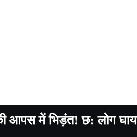
 की आपस में भिड़ंत! छ: लोग घा