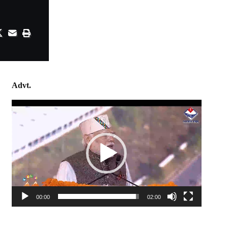
Advt.
Video
Player
00:00
02:00