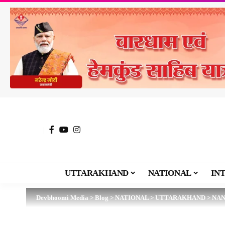
UTTARAKHAND
NATIONAL
IN
Devbhoomi Media
>
Blog
>
NATIONAL
>
UTTARAKHAND
>
NAN