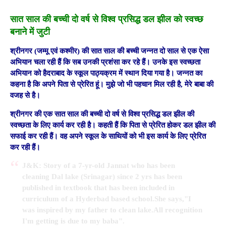
सात साल की बच्ची दो वर्ष से विश्व प्रसिद्ध डल झील को स्वच्छ
बनाने में जुटी
श्रीनगर (जम्मू एवं कश्मीर) की सात साल की बच्ची जन्नत दो साल से एक ऐसा
अभियान चला रही हैं कि सब उनकी प्रशंसा कर रहे हैं। उनके इस स्वच्छता
अभियान को हैदराबाद के स्कूल पाठ्यक्रम में स्थान दिया गया है। जन्नत का
कहना है कि अपने पिता से प्रेरित हूं। मुझे जो भी पहचान मिल रही है, मेरे बाबा की
वजह से है।
श्रीनगर की एक सात साल की बच्ची दो वर्ष से विश्व प्रसिद्ध डल झील की
स्वच्छता के लिए कार्य कर रही है। कहती हैं कि पिता से प्रेरित होकर डल झील की
सफाई कर रही हैं। वह अपने स्कूल के साथियों को भी इस कार्य के लिए प्रेरित
कर रही हैं।
J&K: Story of a 7-yr-old Jannat who has been
cleaning Dal lake (Srinagar) since 2 yrs has been
published in textbook that has been included in
curriculum of a Hyderbad based school.She says,"I
was inspired by my father to clean lake.All recognition
I'm getting is due to my baba".