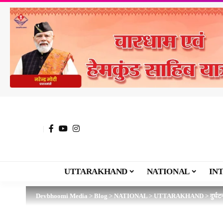
UTTARAKHAND
NATIONAL
IN
Devbhoomi Media
>
Blog
>
NATIONAL
>
UTTARAKHAND
>
दुर्घ