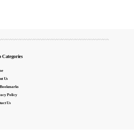
 Categories
me
ut Us
Bookmarks
vacy Policy
tact Us