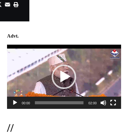
Advt.
Video
Player
00:00
02:00
//