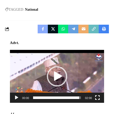
TAGGED:
National
Advt.
Video
Player
00:00
02:00