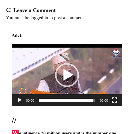
Leave a Comment
You must be
logged in
to post a comment.
Advt.
Video
Player
00:00
02:00
//
W
e influence 20 million users and is the number one