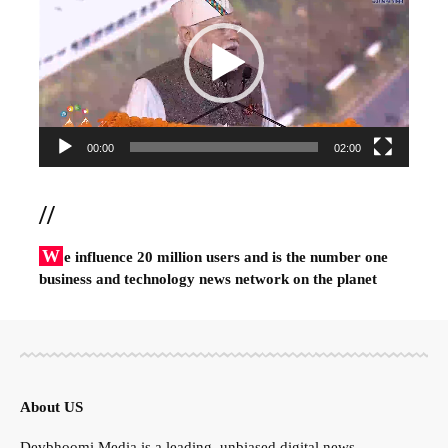
00:00
02:00
//
W
e influence 20 million users and is the number one
business and technology news network on the planet
About US
Devbhoomi Media is a leading, unbiased digital news