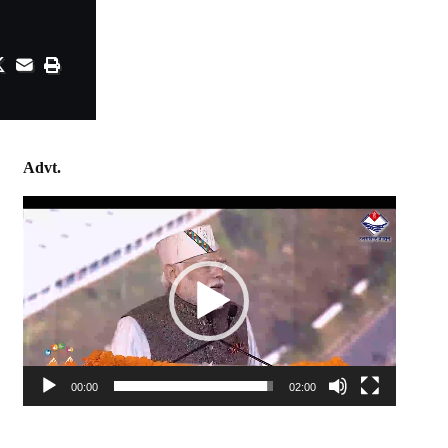
Advt.
Video
Player
00:00
02:00