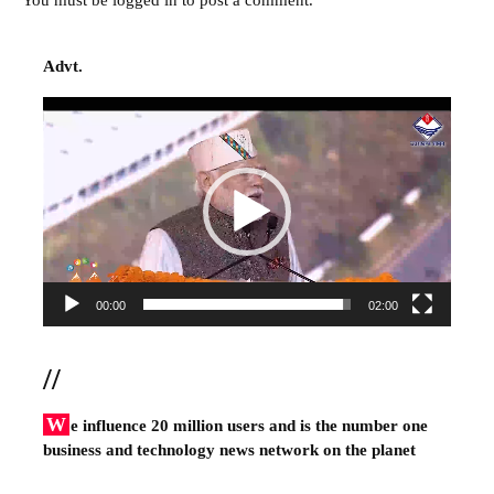
Advt.
Video
Player
00:00
02:00
//
W
e influence 20 million users and is the number one
business and technology news network on the planet