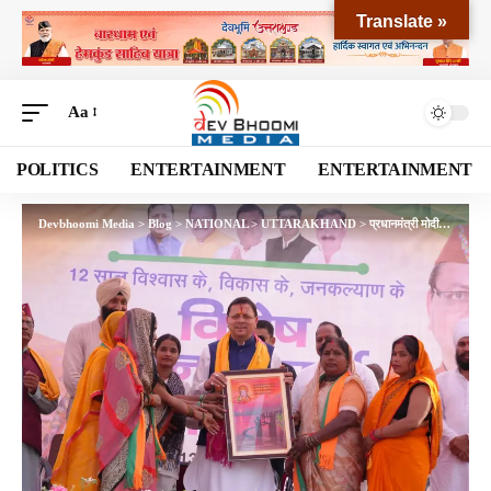
Translate »
Aa
POLITICS
ENTERTAINMENT
ENTERTAINMENT
Devbhoomi Media
>
Blog
>
NATIONAL
>
UTTARAKHAND
>
प्रधानमंत्री मोदी के नेतृत्व में भारत ने विश्व में बनाई मजबूत पहचान : मुख्यमंत्री