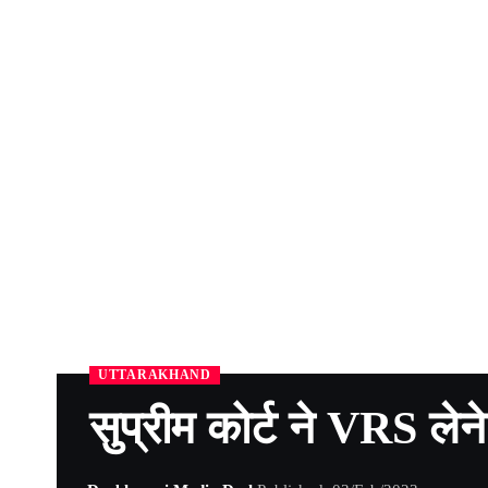
UTTARAKHAND
सुप्रीम कोर्ट ने VRS लेन