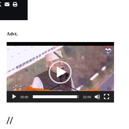
Advt.
Video
Player
00:00
02:00
//