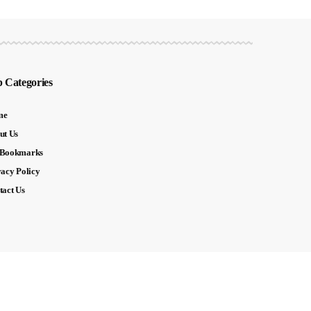
 Categories
me
ut Us
Bookmarks
vacy Policy
tact Us