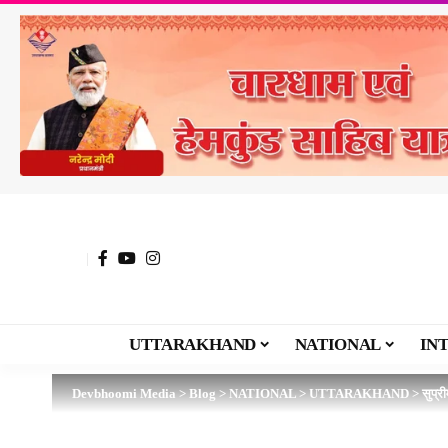
UTTARAKHAND
NATIONAL
IN
Devbhoomi Media
>
Blog
>
NATIONAL
>
UTTARAKHAND
>
सुप्र