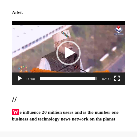
Advt.
Video
Player
00:00
02:00
//
W
e influence 20 million users and is the number one
business and technology news network on the planet