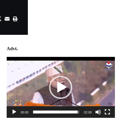
Advt.
Video
Player
00:00
02:00