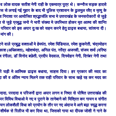
त्र व लोक वादक सतीश नेगी राही के एकमात्र पुत्र थे। कन्नौज सड़क हादसे
ुलिस से लगाई गई गुहार के बाद भी पुलिस प्रशासन के ढुलमुल रवैए व मृत्यु के
 निराशा पर आयोजित श्रद्धाजंलि सभा मे उत्तराखंड के जनसरोकारों से जुड़े
 से जुड़े प्रबुद्ध जनो ने भारी संख्या मे उपस्थित होकर मृत आत्मा की शान्ति
राही परिवार को इस अपार दुःख को सहन करने हेतु ढाढ़स बधाया, सांत्वना दी।
ी मांग की।
ने वाले प्रबुद्ध वक्ताओं मे हेमपंत, रमेश घिंडियाल, रमेश कुकरेती, चंद्रमोहन
्रकाश (अधिवक्ता), महेशचंद्र, अनिल पंत, नरेंद्र अजनवी, संजय शर्मा (वरिष्ठ
 रंगीला, डॉ विनोद बछेती, प्रदीप वेदवाल, दिगमोहन नेगी, दिगंबर नेगी तथा
ख की घड़ी मे आत्मिक ढाढ़स बधाया, साहस दिया। हर प्रकार की मदद का
िंदा की व अंतिम न्याय मिलने तक राही परिवार के साथ खड़े रह कर मदद का
दादा, परदादा व परिजनों द्वारा अपार लगन व निष्ठा से पोषित उत्तराखंड की
 पर विविध विधाओ मे नए व पुराने के तानेबाने को मिश्रित कर गायन व संगीत
ायन लोकशैली विधा को प्रयोग के तौर पर नए अंदाज मे आगे बढ़ा स्मृद्ध करना
’ शीर्षक से रिलीज भी कर दिया था, जिसको गाया था दीपक जोशी ने गाने के