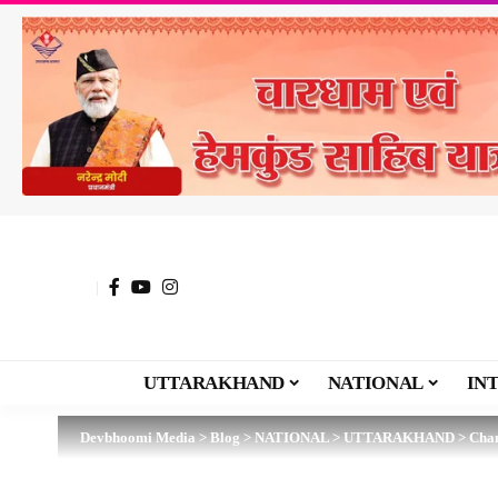
UTTARAKHAND
NATIONAL
IN
Devbhoomi Media
>
Blog
>
NATIONAL
>
UTTARAKHAND
>
Chan