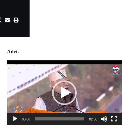
Advt.
Video
Player
00:00
02:00