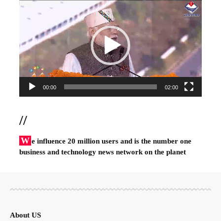
Player
00:00
02:00
//
W
e influence 20 million users and is the number one
business and technology news network on the planet
About US