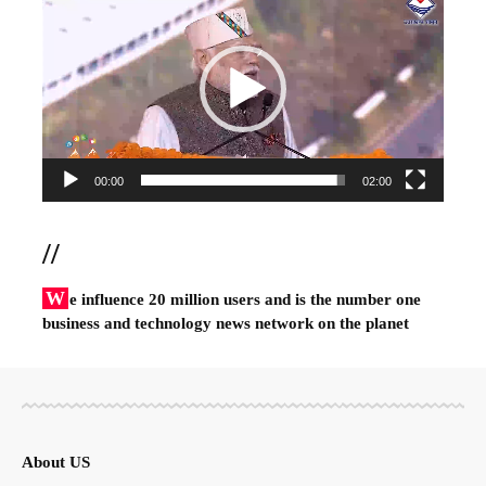
Player
00:00
02:00
//
W
e influence 20 million users and is the number one
business and technology news network on the planet
About US