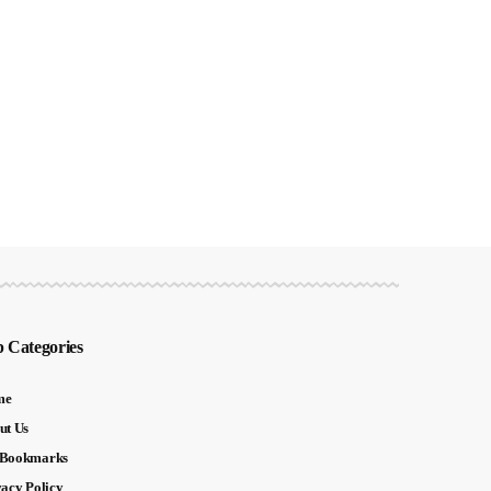
 Categories
me
ut Us
Bookmarks
vacy Policy