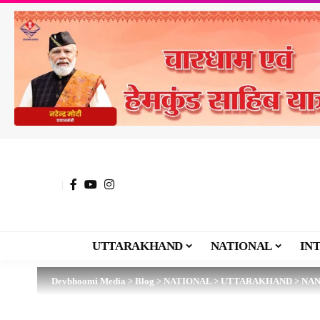
UTTARAKHAND
NATIONAL
IN
Devbhoomi Media
>
Blog
>
NATIONAL
>
UTTARAKHAND
>
NAN