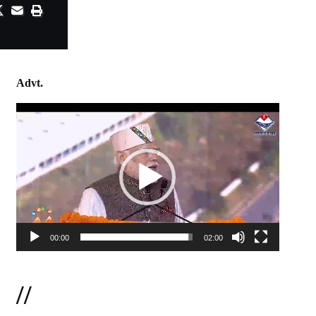
Advt.
Video
Player
00:00
02:00
//