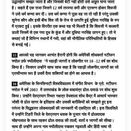
उद्धारहीन समझा जाता है और जिसकी बेटी नही होती उसे अछूत माना जाता
है। कहते हैं एक राजा जिसने 12 वर्ष तपस्या करी और प्रसन्न होकर शिवजी
ने उसे धर्म कन्या कर दी। उस धर्म कन्या ने पूछा वह जा तो रही है परंतु उसकी
सुनेगा कौन और इसी बीच शिव जी के तेज से उत्पत्ति हुई दूधिया नरसिंह के रुप
में प्रकट हुई। इसके विपरीत एक कथा यह भी मिलती है कि शिवजी ने कलवरी
डाली जिसमें से एक गया दूध के कुंड में और दूधिया नरसिंह उत्पन हुए। तो ये
कथाएं जो हैं विभिन्न स्थानों में गयी, वहां की भौगौलिक परिस्थितियों के हिसाब
से बनाई गई।
आपको यह जानकर अत्यंत हैरानी होगी कि अमेरिकी शोधकर्ता स्टीफन
फ्योल उर्फ फ्योंलीदास ‘ने पहाड़ी जागरों व लोकगीत पर 10 -12 वर्ष का शोध
किया है। जिसपर उन्होंने साफ साफ कहा है कि पहाड़ी लोकगीत,जागरों का जो
प्राचीनतम रूप है उसमें दैव्य शक्तियों का होने का आभास है।
अमेरिका के सिनसिनाटी विश्वविद्यालय में संगीत विभाग के प्रो. स्टीफन
फ्योल ने वर्ष 2003 में उत्तराखंड के लोक वाद्ययंत्र ढोल-दमाऊं पर शोध शुरू
किया। उन्होंने देवप्रयाग स्थित नक्षत्र वेधशाला शोध केंद्र में आचार्य भास्कर
जोशी से ढोल सागर के इतिहास और उसकी बारीकियों को समझते हुए इस
परंपरा के सिद्धहस्त लोकवादकों की जानकारी भी एकत्रित की। इस सिलसिले
में उन्होंने टिहरी जिले के देवप्रयाग ब्लाक के पुजार गांव में ढोलवादक
सोहनलाल के साथ रहकर ढोल-दमाऊ की तालों, वार्ता व जागरों को सीखा।
साथ ही उन्होंने अपना नाम फ्योंलीदास रखकर गढ़वाली और हिंदी भाषा भी