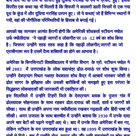
बीच शिव जी के तेज से उत्पत्ति हुई दूधिया नरसिंह के रुप में प्रकट हुई। इसके
विपरीत एक कथा यह भी मिलती है कि शिवजी ने कलवरी डाली जिसमें से एक गया
दूध के कुंड में और दूधिया नरसिंह उत्पन हुए। तो ये कथाएं जो हैं विभिन्न स्थानों में
गयी, वहां की भौगौलिक परिस्थितियों के हिसाब से बनाई गई।
आपको यह जानकर अत्यंत हैरानी होगी कि अमेरिकी शोधकर्ता स्टीफन फ्योल
उर्फ फ्योंलीदास ‘ने पहाड़ी जागरों व लोकगीत पर 10 -12 वर्ष का शोध किया
है। जिसपर उन्होंने साफ साफ कहा है कि पहाड़ी लोकगीत,जागरों का जो
प्राचीनतम रूप है उसमें दैव्य शक्तियों का होने का आभास है।
अमेरिका के सिनसिनाटी विश्वविद्यालय में संगीत विभाग के प्रो. स्टीफन फ्योल ने
वर्ष 2003 में उत्तराखंड के लोक वाद्ययंत्र ढोल-दमाऊं पर शोध शुरू किया।
उन्होंने देवप्रयाग स्थित नक्षत्र वेधशाला शोध केंद्र में आचार्य भास्कर जोशी से
ढोल सागर के इतिहास और उसकी बारीकियों को समझते हुए इस परंपरा के
सिद्धहस्त लोकवादकों की जानकारी भी एकत्रित की।
इस सिलसिले में उन्होंने टिहरी जिले के देवप्रयाग ब्लाक के पुजार गांव में
ढोलवादक सोहनलाल के साथ रहकर ढोल-दमाऊ की तालों, वार्ता व जागरों को
सीखा। साथ ही उन्होंने अपना नाम फ्योंलीदास रखकर गढ़वाली और हिंदी भाषा भी
सीखी। अमर उजाला के साथ बातचीत में उन्होंने बताया कि 1930 में उनके दादा
अपने चार बेटों को पढ़ाने मसूरी आए थे।
बाद में उनके पिता अमेरिका में बस गए,
लेकिन स्टीफन के मन उत्तराखंड बस हुआ था। वह 1999 में उत्तराखंड के साधु