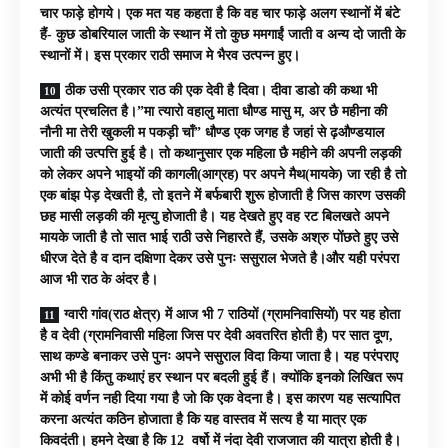
चार फाड़े होगये। एक मत यह कहता है कि वह चार फाड़े अलग स्थानों में बंटे
हैं- कुछ डोबरियाल जाती के स्थान में तो कुछ ममगाईं जाती व अन्य दो जाती के
स्थानों में। इस प्रकार राठी समाज मे भैरव उत्पन्न हुए।
ठीक उसी प्रकार राठ की एक देवी है दिवा। दीवा डाडो की कथा भी
अत्यंत प्रचलित है।”मा त्यारो वहालु माता धौण्ड मासु म, अर छै महीना की
नौनी मा तेरी खुकली म पकड़ी चाँ” धौण्ड एक जगह है जहां से ढ़औण्डयाल
जाती की उत्पत्ति हुई है। तो कथानुसार एक महिला छै महीने की अपनी लड़की
को लेकर अपने भाइयों की कागली(आग्रह) पर अपने मैथ(मायके) जा रही है तो
एक बांझ पेड़ देखती है, तो इतने में बर्फबारी शुरू होजाती है जिस कारण उसकी
छह मासी लड़की की मृत्यु होजाती है। यह देखते हुए वह रट बिलखते अपने
मायके जाती है तो सात भाई राठी उसे निहारते हैं, उसके अश्रु पोंछते हुए उसे
धीरज देते है व दान दक्षिणा देकर उसे पुनः ससुराल भेजते है।और यही परंपरा
आज भी राठ के अंदर है।
ग्वारी गांव(राठ क्षेत्र) में आज भी 7 राठियों (ग्रामनिवासियों) पर यह होता
है व देवी (ग्रामनिवासी महिला जिस पर देवी अवतरित होती है) पर सात दूण,
साथ कण्डे बनाकर उसे पुनः अपने ससुराल विदा किया जाता है। यह परंपराए
अभी भी है किंतु कथाएं हर स्थान पर बदली हुई हैं। क्योंकि इनको लिखित रूप
में कोई वर्णन नही दिया गया है जो कि एक वेदना है। इस कारण यह सत्यापित
करना अत्यंत कठिन होजाता है कि यह वास्तव में सत्य है या मात्र एक
किवदंती। हमने देखा है कि 12 वर्षो में नंदा देवी राजजात की यात्रा होती है।