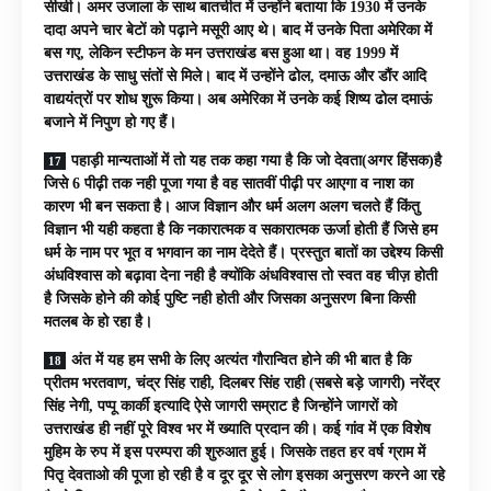
सीखी। अमर उजाला के साथ बातचीत में उन्होंने बताया कि 1930 में उनके
दादा अपने चार बेटों को पढ़ाने मसूरी आए थे। बाद में उनके पिता अमेरिका में
बस गए, लेकिन स्टीफन के मन उत्तराखंड बस हुआ था। वह 1999 में
उत्तराखंड के साधु संतों से मिले। बाद में उन्होंने ढोल, दमाऊ और डौंर आदि
वाद्ययंत्रों पर शोध शुरू किया। अब अमेरिका में उनके कई शिष्य ढोल दमाऊं
बजाने में निपुण हो गए हैं।
पहाड़ी मान्यताओं में तो यह तक कहा गया है कि जो देवता(अगर हिंसक)है
जिसे 6 पीढ़ी तक नही पूजा गया है वह सातवीं पीढ़ी पर आएगा व नाश का
कारण भी बन सकता है। आज विज्ञान और धर्म अलग अलग चलते हैं किंतु
विज्ञान भी यही कहता है कि नकारात्मक व सकारात्मक ऊर्जा होती हैं जिसे हम
धर्म के नाम पर भूत व भगवान का नाम देदेते हैं। प्रस्तुत बातों का उद्देश्य किसी
अंधविश्वास को बढ़ावा देना नही है क्योंकि अंधविश्वास तो स्वत वह चीज़ होती
है जिसके होने की कोई पुष्टि नही होती और जिसका अनुसरण बिना किसी
मतलब के हो रहा है।
अंत में यह हम सभी के लिए अत्यंत गौरान्वित होने की भी बात है कि
प्रीतम भरतवाण, चंद्र सिंह राही, दिलबर सिंह राही (सबसे बड़े जागरी) नरेंद्र
सिंह नेगी, पप्पू कार्की इत्यादि ऐसे जागरी सम्राट है जिन्होंने जागरों को
उत्तराखंड ही नहीं पूरे विश्व भर में ख्याति प्रदान की। कई गांव में एक विशेष
मुहिम के रुप में इस परम्परा की शुरुआत हुई। जिसके तहत हर वर्ष ग्राम में
पितृ देवताओ की पूजा हो रही है व दूर दूर से लोग इसका अनुसरण करने आ रहे