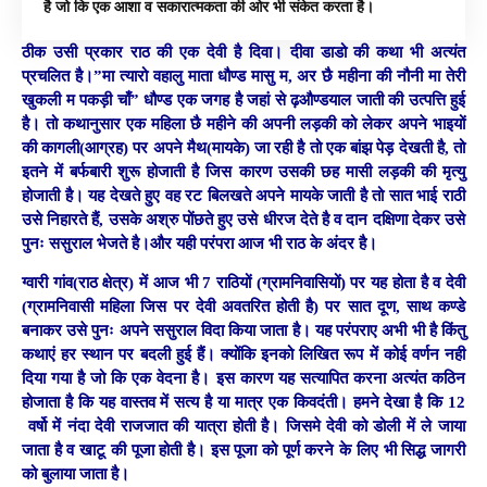
है जो कि एक आशा व सकारात्मकता की ओर भी संकेत करता है।
ठीक उसी प्रकार राठ की एक देवी है दिवा। दीवा डाडो की कथा भी अत्यंत
प्रचलित है।”मा त्यारो वहालु माता धौण्ड मासु म, अर छै महीना की नौनी मा तेरी
खुकली म पकड़ी चाँ” धौण्ड एक जगह है जहां से ढ़औण्डयाल जाती की उत्पत्ति हुई
है। तो कथानुसार एक महिला छै महीने की अपनी लड़की को लेकर अपने भाइयों
की कागली(आग्रह) पर अपने मैथ(मायके) जा रही है तो एक बांझ पेड़ देखती है, तो
इतने में बर्फबारी शुरू होजाती है जिस कारण उसकी छह मासी लड़की की मृत्यु
होजाती है। यह देखते हुए वह रट बिलखते अपने मायके जाती है तो सात भाई राठी
उसे निहारते हैं, उसके अश्रु पोंछते हुए उसे धीरज देते है व दान दक्षिणा देकर उसे
पुनः ससुराल भेजते है।और यही परंपरा आज भी राठ के अंदर है।
ग्वारी गांव(राठ क्षेत्र) में आज भी 7 राठियों (ग्रामनिवासियों) पर यह होता है व देवी
(ग्रामनिवासी महिला जिस पर देवी अवतरित होती है) पर सात दूण, साथ कण्डे
बनाकर उसे पुनः अपने ससुराल विदा किया जाता है। यह परंपराए अभी भी है किंतु
कथाएं हर स्थान पर बदली हुई हैं। क्योंकि इनको लिखित रूप में कोई वर्णन नही
दिया गया है जो कि एक वेदना है। इस कारण यह सत्यापित करना अत्यंत कठिन
होजाता है कि यह वास्तव में सत्य है या मात्र एक किवदंती। हमने देखा है कि 12
वर्षो में नंदा देवी राजजात की यात्रा होती है। जिसमे देवी को डोली में ले जाया
जाता है व खाटू की पूजा होती है। इस पूजा को पूर्ण करने के लिए भी सिद्ध जागरी
को बुलाया जाता है।