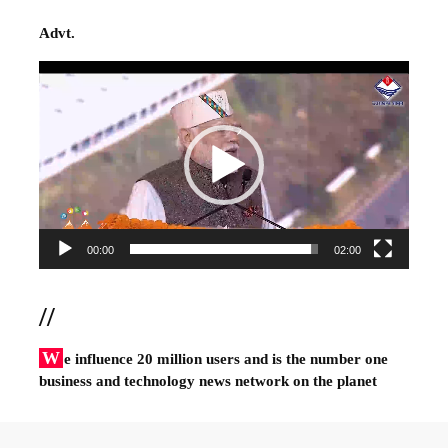
Advt.
Video
Player
00:00
02:00
//
W
e influence 20 million users and is the number one
business and technology news network on the planet