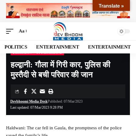
Translate »
Aa
POLITICS
ENTERTAINMENT
ENTERTAINMENT
DEHRADUN
UTTARAKHAND
Devbhoomi Media
>
Blog
>
NATIONAL
>
UTTARAKHAND
>
DEHRADUN
>
हल्द्वानी
हल्द्वानी: गौला में गिरी कार, पुलिस की
मुस्तैदी से बची परिवार की जान
Devbhoomi Media Desk
Published: 07/Mar/2023
Last updated: 07/Mar/2023 9:28 PM
Haldwani: The car fell in Gaula, the promptness of the police
saved the family’s life.