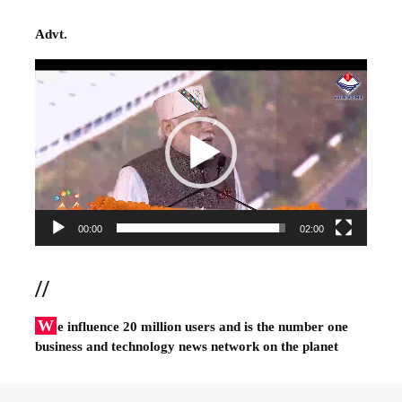
Advt.
Video
Player
00:00
02:00
//
W
e influence 20 million users and is the number one
business and technology news network on the planet