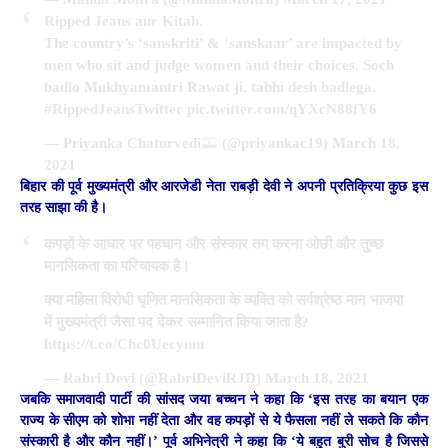
Ripped Jeans aur Kitab.
The country’s ‘sanskriti’ & ‘sanskaar’ are impacted by
men who sit and judge women and their choices. Soch
badlo Mukhyamantri Rawat ji, tabhi desh badlega.
#RippedJeansTwitter
pic.twitter.com/qYXcN88fY6
— Priyanka Chaturvedi
(@priyankac19)
March 18,
2021
बिहार की पूर्व मुख्यमंत्री और आरजेडी नेता राबड़ी देवी ने अपनी प्रतिक्रिया कुछ इस
तरह साझा की है।
कपड़ों के आधार पर पहचान और संस्कार तय करना ओछी और तुच्छ
मानसिकता का परिचायक है।
क्या महिला विरोधी घृणित मानसिकता के व्यक्ति को सर्वश्रेष्ठ मान भाजपा
में मुख्यमंत्री जैसा पद देकर सम्मानित किया जाता है?
https://t.co/Chc0Uecynm
— Rabri Devi (@RabriDeviRJD)
March 18, 2021
जबकि समाजवादी पार्टी की सांसद जया बच्चन ने कहा कि ‘इस तरह का बयान एक
राज्य के सीएम को शोभा नहीं देता और वह कपड़ों से ये फैसला नहीं ले सकते कि कौन
संस्कारी है और कौन नहीं।’ पूर्व अभिनेत्री ने कहा कि ‘ये बहुत बुरी सोच है जिससे