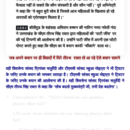
फैसला नहीं ले सकते कि कौन संस्कारी है और कौन नहीं।’ पूर्व अभिनेत्री
ने कहा कि ‘ये बहुत बुरी सोच है जिससे आज महिलाओं के खिलाफ हो रहे
अपराधों को प्रोत्साहन मिलता है।’
बॉलीवुड के शहंशाह अमिताभ बच्चन की नातिन नव्या नवेली नंदा
ने उत्तराखंड के सीएम तीरथ सिंह रावत द्वारा महिलाओं की ‘फटी जींस’ पर
की गई टिप्पणी की आलोचना की है। उन्होंने फटी जींस में अपनी एक फोटो
पोस्ट करते हुए कहा कि सीएम का ये बयान काफी ‘चौंकाने’ वाला था।
जब अपने बयान पर ही विवादों में घिरे तीरथ रावत तो आ रहे ऐसे बयान सामने
वही शिवसेना सांसद प्रियंका चतुर्वेदी और टीएमसी सांसद महुआ मोइत्रा ने भी ट्विटर
के जरिए उनके बयान को जमकर लताड़ा है। टीएमसी सांसद महुआ मोइत्रा ने ट्विटर
के जरिए उनके बयान की आलोचना की है। वही शिवसेना सांसद प्रियंका चतुर्वेदी ने
सीएम तीरथ सिंह रावत से कहा कि ‘सोच बदलो मुख्यमंत्री जी, तभी देश बदलेगा’।
Uttarakhan CM – “NGO chalati ho aur ghutney
phatey dikte hai?”
CM saab- State chalatey ho aur dimaag phatey dikte
hai?
— Mahua Moitra (@MahuaMoitra)
March 17, 2021