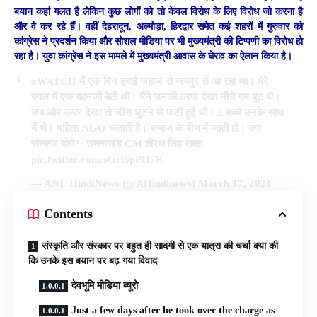
बयान कहां गलत है लेकिन कुछ लोगों को तो केवल विरोध के लिए विरोध जो करना है
और वे कर रहे हैं। वहीं देहरादून, अल्मोड़ा, हिरद्वार समेत कई शहरों में गुरुवार को
कांग्रेस ने प्रदर्शन किया और सोशल मीडिया पर भी मुख्यमंत्री की टिप्पणी का विरोध हो
रहा है। युवा कांग्रेस ने इस मामले में मुख्यमंत्री आवास के घेराव का ऐलान किया है।
#WATCH
मैं एक दिन हवाई जहाज से जयपुर से आ रहा था। मेरे
बगल में एक बहनजी बैठी थी। मैंने उनकी तरफ देखा नीचे गम बूट थे।
जब और ऊपर देखा तो जींस घुटने से फटी हुई थी। 2 बच्चे उनके साथ
में थे। महिला NGO चलाती है। समाज के बीच में जाती हो। क्या
संस्कार दोगे?: उत्तराखंड CM तीरथ सिंह रावत
pic.twitter.com/sGri6pPH7K
— ANI_HindiNews (@AHindinews)
March 17, 2021
Contents
संस्कृति और संस्कार पर बहुत ही सादगी से एक यात्रा की चर्चा क्या की
कि उनके इस बयान पर बढ़ गया विवाद
देवभूमि मीडिया ब्यूरो
Just a few days after he took over the charge as