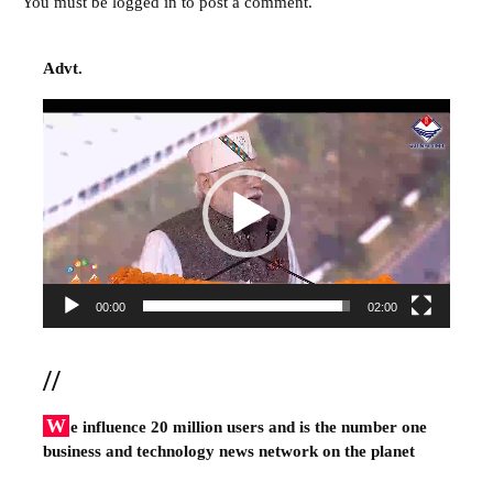
You must be
logged in
to post a comment.
Advt.
Video
Player
00:00
02:00
//
W
e influence 20 million users and is the number one
business and technology news network on the planet