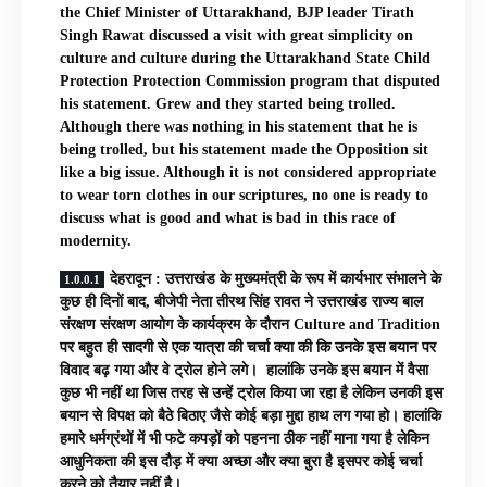
the Chief Minister of Uttarakhand, BJP leader Tirath
Singh Rawat discussed a visit with great simplicity on
culture and culture during the Uttarakhand State Child
Protection Protection Commission program that disputed
his statement. Grew and they started being trolled.
Although there was nothing in his statement that he is
being trolled, but his statement made the Opposition sit
like a big issue. Although it is not considered appropriate
to wear torn clothes in our scriptures, no one is ready to
discuss what is good and what is bad in this race of
modernity.
देहरादून : उत्तराखंड के मुख्यमंत्री के रूप में कार्यभार संभालने के
कुछ ही दिनों बाद, बीजेपी नेता तीरथ सिंह रावत ने उत्तराखंड राज्य बाल
संरक्षण संरक्षण आयोग के कार्यक्रम के दौरान Culture and Tradition
पर बहुत ही सादगी से एक यात्रा की चर्चा क्या की कि उनके इस बयान पर
विवाद बढ़ गया और वे ट्रोल होने लगे। हालांकि उनके इस बयान में वैसा
कुछ भी नहीं था जिस तरह से उन्हें ट्रोल किया जा रहा है लेकिन उनकी इस
बयान से विपक्ष को बैठे बिठाए जैसे कोई बड़ा मुद्दा हाथ लग गया हो। हालांकि
हमारे धर्मग्रंथों में भी फटे कपड़ों को पहनना ठीक नहीं माना गया है लेकिन
आधुनिकता की इस दौड़ में क्या अच्छा और क्या बुरा है इसपर कोई चर्चा
करने को तैयार नहीं है।