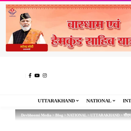
UTTARAKHAND
NATIONAL
IN
Devbhoomi Media
>
Blog
>
NATIONAL
>
UTTARAKHAND
>
सीएम 