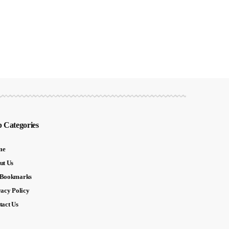
 Categories
me
ut Us
Bookmarks
vacy Policy
tact Us