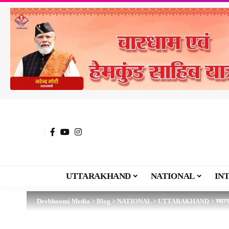
UTTARAKHAND
NATIONAL
IN
Devbhoomi Media
>
Blog
>
NATIONAL
>
UTTARAKHAND
>
स्थान