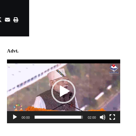
Advt.
Video
Player
00:00
02:00