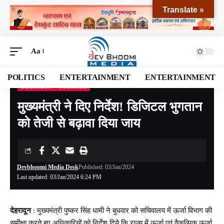
Translate »
Aa
POLITICS
ENTERTAINMENT
ENTERTAINMENT
DEHRADUN
POLITICS
Devbhoomi Media
>
Blog
>
NATIONAL
>
UTTARAKHAND
>
DEHRADUN
>
मुख्यमंत्
मुख्यमंत्री ने दिए निर्देश! डिजिटल भुगतान
को तेजी से बढ़ावा दिया जाय
Devbhoomi Media Desk
Published: 03/Jan/2024
Last updated: 03/Jan/2024 6:24 PM
देहरादून
: मुख्यमंत्री पुष्कर सिंह धामी ने बुधवार को सचिवालय में ऊर्जा विभाग की
समीक्षा करते हुए अधिकारियों को निर्देश दिये कि राज्य में ऊर्जा एवं वैकल्पिक ऊर्जा