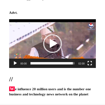
Advt.
Video
Player
00:00
02:00
//
W
e influence 20 million users and is the number one
business and technology news network on the planet