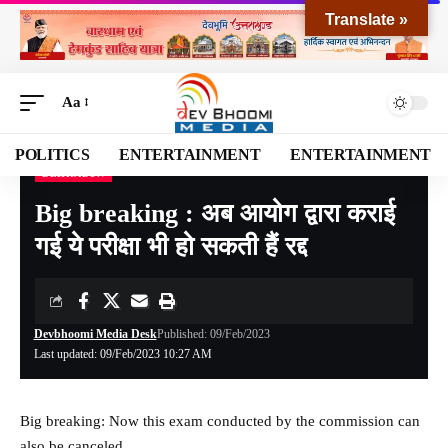
Translate »
Aa
POLITICS
ENTERTAINMENT
ENTERTAINMENT
DEHRADUN
Devbhoomi Media
>
Blog
>
NATIONAL
>
UTTARAKHAND
>
DEHRADUN
>
Big brea
Big breaking : अब आयोग द्वारा कराई
गई ये परीक्षा भी हो सकती हैं रद्द
Devbhoomi Media Desk
Published: 09/Feb/2023
Last updated: 09/Feb/2023 10:27 AM
Big breaking: Now this exam conducted by the commission can
also be canceled