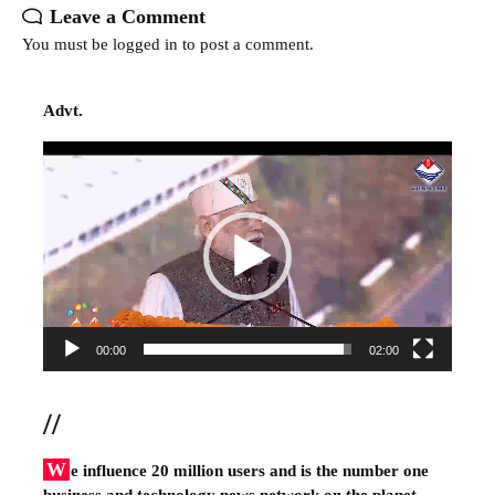
Leave a Comment
You must be
logged in
to post a comment.
Advt.
Video
Player
00:00
02:00
//
W
e influence 20 million users and is the number one
business and technology news network on the planet