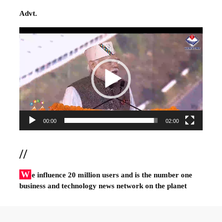
Advt.
Video
Player
00:00
02:00
//
W
e influence 20 million users and is the number one
business and technology news network on the planet