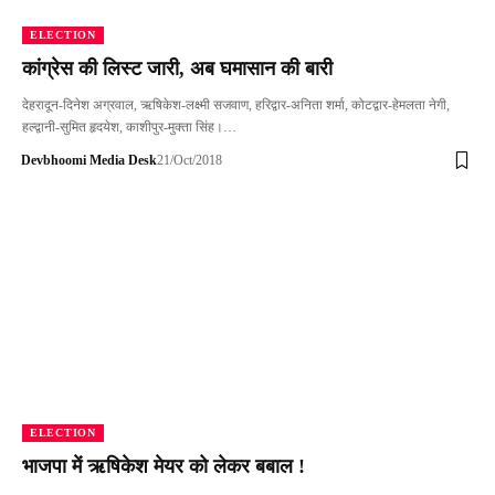
ELECTION
कांग्रेस की लिस्ट जारी, अब घमासान की बारी
देहरादून-दिनेश अग्रवाल, ऋषिकेश-लक्ष्‍मी सजवाण, हरिद्वार-अनिता शर्मा, कोटद्वार-हेमलता नेगी,
हल्‍द्वानी-सुमित हृदयेश, काशीपुर-मुक्‍ता सिंह।…
Devbhoomi Media Desk
21/Oct/2018
ELECTION
भाजपा में ऋषिकेश मेयर को लेकर बबाल !