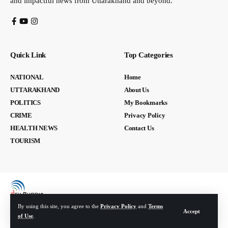
and impactful news from Uttarakhand and beyond.
Quick Link
Top Categories
NATIONAL
Home
UTTARAKHAND
About Us
POLITICS
My Bookmarks
CRIME
Privacy Policy
HEALTH NEWS
Contact Us
TOURISM
By using this site, you agree to the
Privacy Policy
and
Terms
Accept
of Use
.
© Devbhoomi Media. All Rights Reserved. | Developed By:
Tech Yard Labs