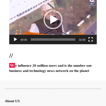
Player
00:00
02:00
//
W
e influence 20 million users and is the number one
business and technology news network on the planet
About US