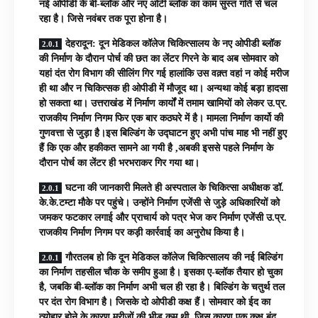
नई ओपीडी के बी-ब्लॉक और नए ओटी ब्लॉक का काम सुस्त गति से चल
रहा है। जिसे नवंबर तक पूरा होना है।
देहरादून: दून मेडिकल कॉलेज चिकित्सालय के नए ओपीडी ब्लॉक
की निर्माण के दौरान पोर्च की छत का लेंटर गिरने के बाद अब सोमवार को
यहां दंत रोग विभाग की सीलिंग गिर गई हालांकि उस वक़्त वहां न कोई मरीज
ही था और न चिकित्सक ही ओपीडी में मौजूद था। अन्यथा कोई बड़ा हादसा
हो सकता था। उत्तराखंड में निर्माण कार्यों में तमाम खामियों को लेकर उ.प्र.
राजकीय निर्माण निगम फिर एक बार कठघरे में है। मामला निर्माण कार्यो की
गुणवत्ता से जुड़ा है।इस बिल्डिंग के उद्घाटन हुए अभी पांच माह भी नहीं हुए
हैं कि एक और हकीकत सामने आ गयी है ,अबकी इससे पहले निर्माण के
दौरान पोर्च का लेंटर ही भरभराकर गिर गया था।
घटना की जानकारी मिलते ही अस्पताल के चिकित्सा अधीक्षक डॉ.
के.के.टम्टा मौके पर पहुंचे। उन्होंने निर्माण एजेंसी से जुड़े अधिकारियों को
जमकर फटकार लगाई और प्राचार्य को पत्र भेज कर निर्माण एजेंसी उ.प्र.
राजकीय निर्माण निगम पर कड़ी कार्रवाई का अनुरोध किया है।
गौरतलब हो कि दून मेडिकल कॉलेज चिकित्सालय की नई बिल्डिंग
का निर्माण तहसील चौक के समीप हुआ है। इसका ए-ब्लॉक तैयार हो चुका
है, जबकि बी-ब्लॉक का निर्माण अभी चल ही रहा है। बिल्डिंग के चतुर्थ तल
पर दंत रोग विभाग है। जिसके दो ओपीडी कक्ष हैं। सोमवार को ईद का
त्योहार होने के कारण मरीजों की भीड़ कम थी, जिस कारण एक कक्ष बंद