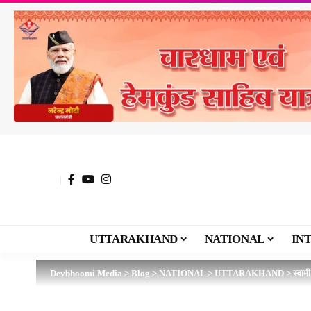
UTTARAKHAND
NATIONAL
IN
Devbhoomi Media
>
Blog
>
NATIONAL
>
UTTARAKHAND
>
स्वाम