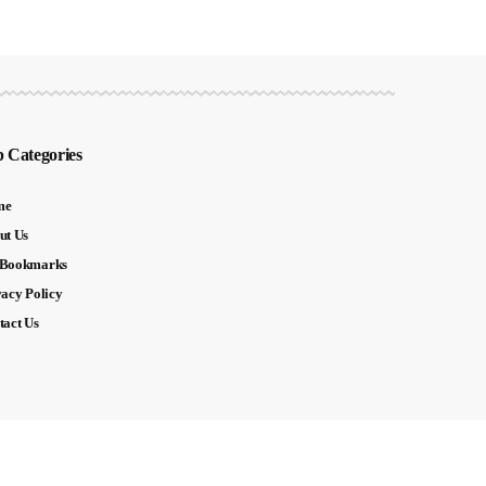
 Categories
me
ut Us
Bookmarks
vacy Policy
tact Us