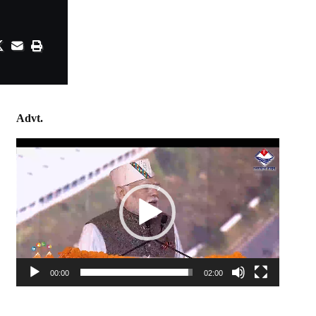
Advt.
Video
Player
00:00
02:00