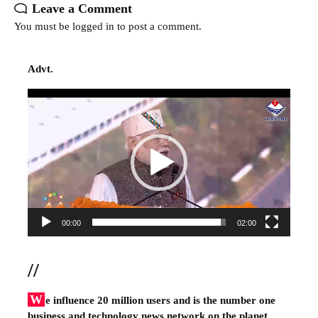
Leave a Comment
You must be
logged in
to post a comment.
Advt.
Video
Player
00:00
02:00
//
W
e influence 20 million users and is the number one
business and technology news network on the planet