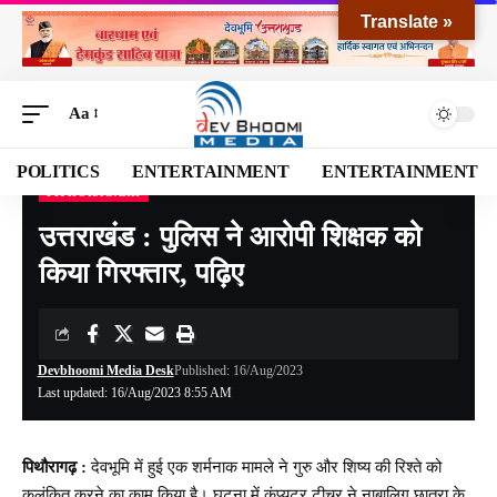
Translate »
Aa
POLITICS
ENTERTAINMENT
ENTERTAINMENT
PITHORAGARH
Devbhoomi Media
>
Blog
>
NATIONAL
>
UTTARAKHAND
>
PITHORAGARH
>
उत्
उत्तराखंड : पुलिस ने आरोपी शिक्षक को
किया गिरफ्तार, पढ़िए
Devbhoomi Media Desk
Published: 16/Aug/2023
Last updated: 16/Aug/2023 8:55 AM
पिथौरागढ़ :
देवभूमि में हुई एक शर्मनाक मामले ने गुरु और शिष्य की रिश्ते को
कलंकित करने का काम किया है। घटना में कंप्यूटर टीचर ने नाबालिग छात्रा के