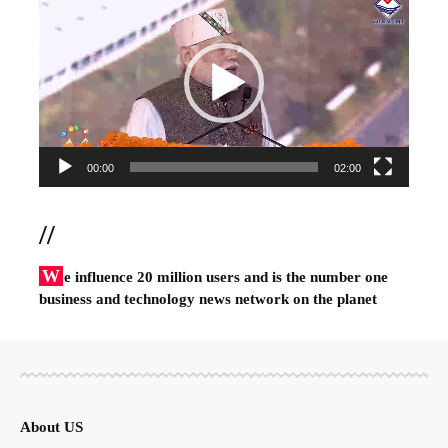
Player
00:00
02:00
//
W
e influence 20 million users and is the number one
business and technology news network on the planet
About US