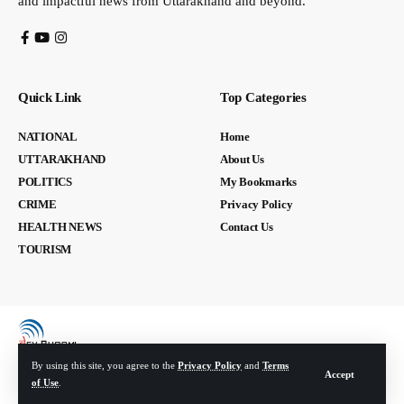
and impactful news from Uttarakhand and beyond.
Quick Link
Top Categories
NATIONAL
Home
UTTARAKHAND
About Us
POLITICS
My Bookmarks
CRIME
Privacy Policy
HEALTH NEWS
Contact Us
TOURISM
By using this site, you agree to the
Privacy Policy
and
Terms
Accept
of Use
.
© Devbhoomi Media. All Rights Reserved. | Developed By:
Tech Yard Labs